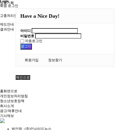
Login
심층기획
회원 로그인
Have a Nice Day!
고충처리인
제도안내
결과안내
아이디
비밀번호
자동로그인
로그인
회원가입
정보찾기
메인으로
홈화면으로
개인정보처리방침
청소년보호정책
회사소개
광고/제휴안내
기사제보
법인명 : (주)인사이드뉴스