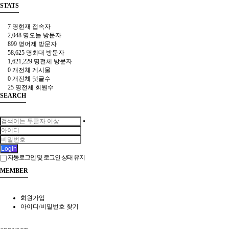
STATS
7 명
현재 접속자
2,048 명
오늘 방문자
899 명
어제 방문자
58,625 명
최대 방문자
1,621,229 명
전체 방문자
0 개
전체 게시물
0 개
전체 댓글수
25 명
전체 회원수
SEARCH
Login
자동로그인 및 로그인 상태 유지
MEMBER
회원가입
아이디/비밀번호 찾기