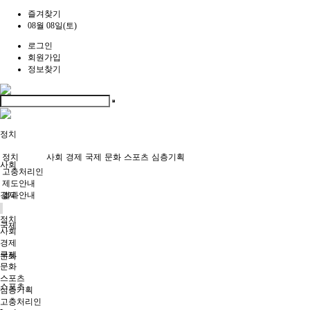
즐겨찾기
08월 08일(토)
로그인
회원가입
정보찾기
정치
정치
사회
경제
국제
문화
스포츠
심층기획
사회
고충처리인
제도안내
경제
결과안내
정치
국제
사회
경제
국제
문화
문화
스포츠
스포츠
심층기획
고충처리인