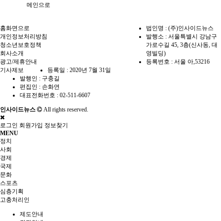
메인으로
홈화면으로
법인명 : (주)인사이드뉴스
개인정보처리방침
발행소 : 서울특별시 강남구
청소년보호정책
가로수길 45, 3층(신사동, 대
회사소개
영빌딩)
광고/제휴안내
등록번호 : 서울 아,53216
기사제보
등록일 : 2020년 7월 31일
발행인 : 구충길
편집인 : 손화연
대표전화번호 : 02-511-6607
인사이드뉴스
All rights reserved.
로그인
회원가입
정보찾기
MENU
정치
사회
경제
국제
문화
스포츠
심층기획
고충처리인
제도안내