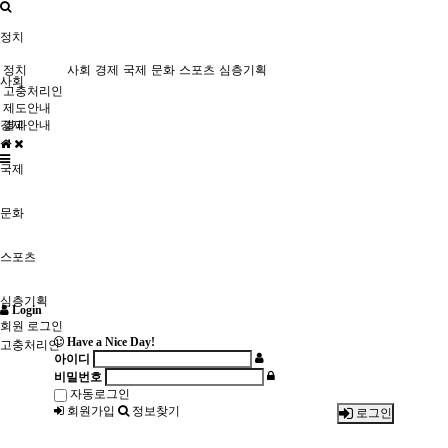
정치
정치
사회
경제
국제
문화
스포츠
심층기획
사회
고충처리인
제도안내
경제
결과안내
국제
문화
스포츠
심층기획
Login
회원 로그인
Have a Nice Day!
고충처리인
아이디
비밀번호
자동로그인
회원가입
정보찾기
로그인