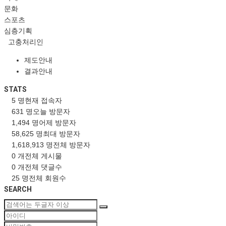
문화
스포츠
심층기획
고충처리인
제도안내
결과안내
STATS
5 명
현재 접속자
631 명
오늘 방문자
1,494 명
어제 방문자
58,625 명
최대 방문자
1,618,913 명
전체 방문자
0 개
전체 게시물
0 개
전체 댓글수
25 명
전체 회원수
SEARCH