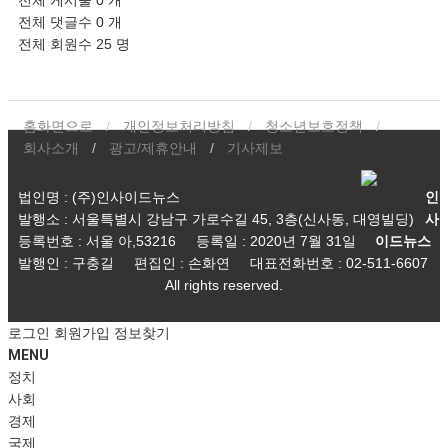
전체 게시물
0 개
전체 댓글수
0 개
전체 회원수
25 명
홈화면으로
개인정보처리방침
청소년보호정책
회사소개
광고/제휴안내
기사제보
법인명 : (주)인사이드뉴스
인
발행소 : 서울특별시 강남구 가로수길 45, 3층(신사동, 대영빌딩)
사
등록번호 : 서울 아,53216
등록일 : 2020년 7월 31일
이드뉴스
발행인 : 구충길
편집인 : 손화연
대표전화번호 : 02-511-6607
All rights reserved.
로그인
회원가입
정보찾기
MENU
정치
사회
경제
국제