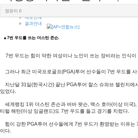
고충처리인
정은이
0
제도안내
결과안내
▲7번 우드를 쓰는 더스틴 존슨.
7번 우드는 힘이 약한 여성이나 노인이 쓰는 장비라는 인식이
그러나 최근 미국프로골프(PGA)투어 선수들이 7번 우드를 사
지난달 31일(한국시간) 끝난 PGA투어 찰스 슈와브 챌린지에서
있었다.
세계랭킹 1위 더스틴 존슨과 버바 왓슨, 맥스 호마(이상 미국), 
티럴 해턴(이상 잉글랜드)도 7번 우드를 들고 경기를 치렀다.
힘이 강한 PGA투어 선수들에게 7번 우드가 환영받는 이유는 
이다.