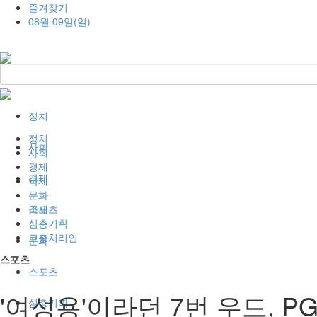
즐겨찾기
08월 09일(일)
정치
정치
사회
사회
경제
경제
국제
문화
국제
스포츠
심층기획
고충처리인
문화
스포츠
스포츠
'여성용'이라던 7번 우드, 
심층기획