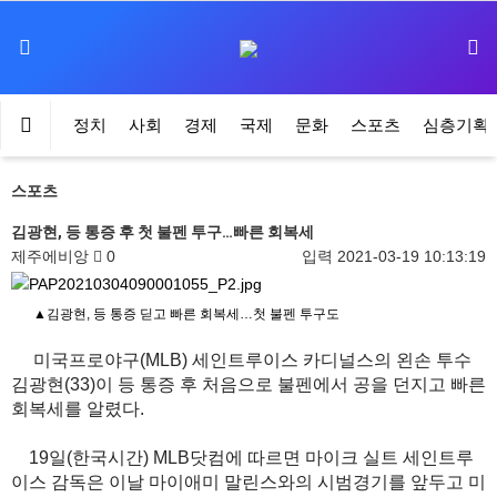
정치
사회
경제
국제
문화
스포츠
심층기획
스포츠
김광현, 등 통증 후 첫 불펜 투구…빠른 회복세
제주에비앙
0
입력
2021-03-19 10:13:19
▲김광현, 등 통증 딛고 빠른 회복세…첫 불펜 투구도
미국프로야구(MLB) 세인트루이스 카디널스의 왼손 투수
김광현(33)이 등 통증 후 처음으로 불펜에서 공을 던지고 빠른
회복세를 알렸다.
19일(한국시간) MLB닷컴에 따르면 마이크 실트 세인트루
이스 감독은 이날 마이애미 말린스와의 시범경기를 앞두고 미