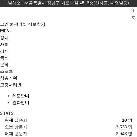
발행소 : 서울특별시 강남구 가로수길 45, 3층(신사동, 대영빌딩)
등록번호 : 서울 아,53216
등록일 : 2020년 7월 31일
발행인 : 구충길
편집인 : 손화연
대표전화번호 : 02-511-6607
로
그인
회원가입
정보찾기
MENU
정치
사회
경제
국제
문화
스포츠
심층기획
고충처리인
제도안내
결과안내
STATS
현재 접속자
10 명
오늘 방문자
3,538 명
어제 방문자
3,948 명