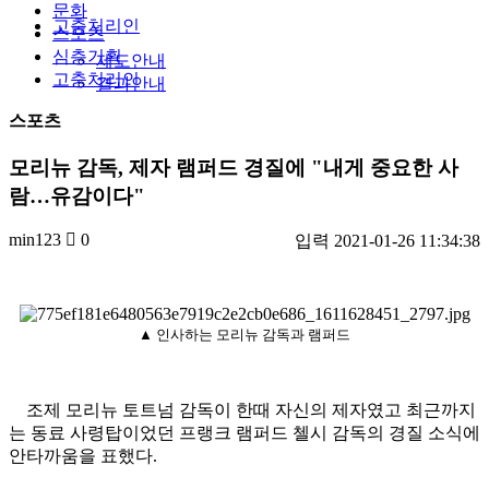
문화
고충처리인
스포츠
심층기획
제도안내
고충처리인
결과안내
스포츠
모리뉴 감독, 제자 램퍼드 경질에 "내게 중요한 사
람…유감이다"
min123
0
입력
2021-01-26 11:34:38
▲ 인사하는 모리뉴 감독과 램퍼드
조제 모리뉴 토트넘 감독이 한때 자신의 제자였고 최근까지
는 동료 사령탑이었던 프랭크 램퍼드 첼시 감독의 경질 소식에
안타까움을 표했다.