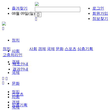
즐겨찾기
로그인
08월 09일(일)
회원가입
정보찾기
정치
정치
사회
경제
국제
문화
스포츠
심층기획
사회
고충처리인
경제
제도안내
결과안내
국제
문화
정치
스포츠
사회
경제
심층기획
국제