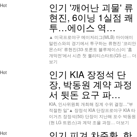
인기
'깨어난 괴물' 류
Hot
현진, 6이닝 1실점 쾌
투…에이스 역…
▲ 미국프로야구 메이저리그(MLB) 마이애미
말린스와의 경기에서 투구하는 류현진 '코리안
몬스터' 류현진(33·토론토 블루제이스)이 '홈
개막전'에서 시즌 첫 퀄리티스타트(QS·선…
더
보기
인기
KIA 장정석 단
Hot
장, 박동원 계약 과정
서 뒷돈 요구 파…
KIA, 인사위원회 개최해 징계 수위 결정…"부
적절한 일"▲ 장정석 KIA 단장프로야구 KIA 타
이거즈 장정석(50) 단장이 지난해 포수 박동원
(현 LG 트윈스)과 계약 조율 과정…
더보기
인기
피겨 차준환, 한
Hot