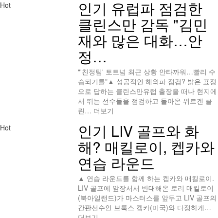
인기
유럽파 점검한
Hot
클린스만 감독 "김민
재와 많은 대화…안
정…
"'친정팀' 토트넘 최근 상황 안타까워…빨리 수
습되기를"▲ 성공적인 해외파 점검? 밝은 표정
으로 답하는 클린스만유럽 출장을 떠나 현지에
서 뛰는 선수들을 점검하고 돌아온 위르겐 클
린…
더보기
인기
LIV 골프와 화
Hot
해? 매킬로이, 켑카와
연습 라운드
▲ 연습 라운드를 함께 하는 켑카와 매킬로이.​
LIV 골프에 앞장서서 반대해온 로리 매킬로이
(북아일랜드)가 마스터스를 앞두고 LIV 골프의
간판선수인 브룩스 켑카(미국)와 다정하게…
더보기