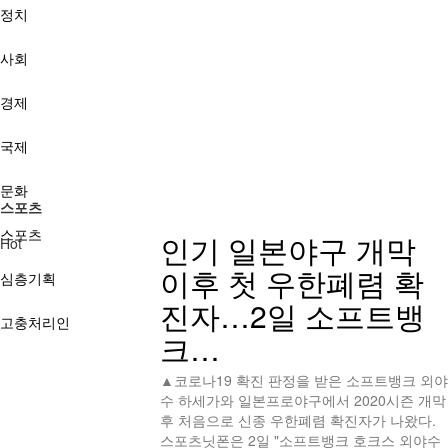
정치
사회
경제
국제
문화
스포츠
스포츠
인기
일본야구 개막
Hot
이후 첫 우한폐렴 확
심층기획
진자…2일 소프트뱅
고충처리인
크…
▲코로나19 확진 판정을 받은 소프트뱅크 외야
수 하세가와 일본프로야구에서 2020시즌 개막
후 처음으로 신종 우한폐렴 확진자가 나왔다.
스포츠닛폰은 2일 "소프트뱅크 호크스 외야수