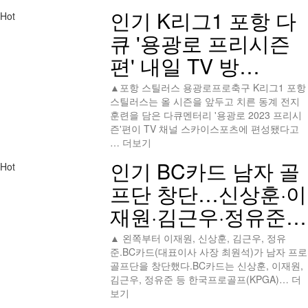
인기
K리그1 포항 다
Hot
큐 '용광로 프리시즌
편' 내일 TV 방…
▲포항 스틸러스 용광로프로축구 K리그1 포항
스틸러스는 올 시즌을 앞두고 치른 동계 전지
훈련을 담은 다큐멘터리 '용광로 2023 프리시
즌'편이 TV 채널 스카이스포츠에 편성됐다고
…
더보기
인기
BC카드 남자 골
Hot
프단 창단…신상훈·이
재원·김근우·정유준…
▲ 왼쪽부터 이재원, 신상훈, 김근우, 정유
준.BC카드(대표이사 사장 최원석)가 남자 프로
골프단을 창단했다.BC카드는 신상훈, 이재원,
김근우, 정유준 등 한국프로골프(KPGA)…
더
보기