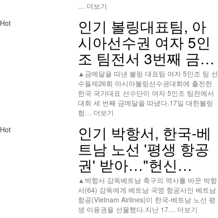
…
더보기
인기
볼링대표팀, 아
Hot
시아선수권 여자 5인
조 팀전서 3번째 금…
▲금메달을 따낸 볼링 대표팀 여자 5인조 팀 선
수들제26회 아시아볼링선수권대회에 출전한
한국 국가대표 선수단이 여자 5인조 팀전에서
대회 세 번째 금메달을 따냈다.17일 대한볼링
협…
더보기
인기
박항서, 한국-베
Hot
트남 노선 '평생 항공
권' 받아…"헌신…
▲박항서 감독베트남 축구의 역사를 바꾼 박항
서(64) 감독에게 베트남 국영 항공사인 베트남
항공(Vietnam Airlines)이 한국-베트남 노선 평
생 이용권을 선물했다.지난 17…
더보기