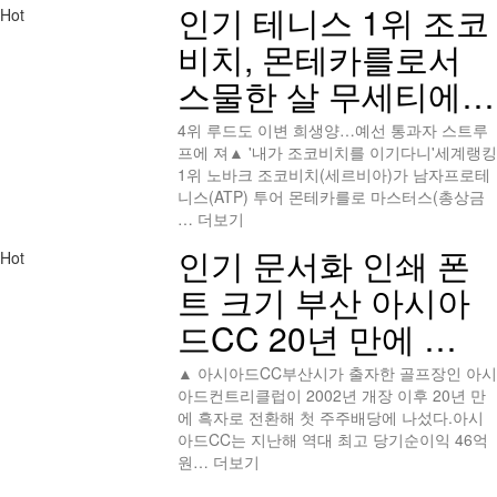
인기
테니스 1위 조코
Hot
비치, 몬테카를로서
스물한 살 무세티에…
4위 루드도 이변 희생양…예선 통과자 스트루
프에 져▲ '내가 조코비치를 이기다니'세계랭킹
1위 노바크 조코비치(세르비아)가 남자프로테
니스(ATP) 투어 몬테카를로 마스터스(총상금
…
더보기
인기
문서화 인쇄 폰
Hot
트 크기 부산 아시아
드CC 20년 만에 …
▲ 아시아드CC부산시가 출자한 골프장인 아시
아드컨트리클럽이 2002년 개장 이후 20년 만
에 흑자로 전환해 첫 주주배당에 나섰다.아시
아드CC는 지난해 역대 최고 당기순이익 46억
원…
더보기