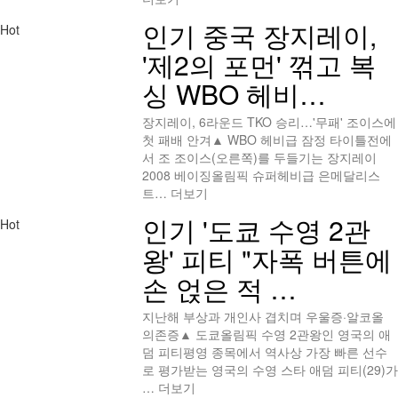
인기
중국 장지레이,
Hot
'제2의 포먼' 꺾고 복
싱 WBO 헤비…
장지레이, 6라운드 TKO 승리…'무패' 조이스에
첫 패배 안겨▲ WBO 헤비급 잠정 타이틀전에
서 조 조이스(오른쪽)를 두들기는 장지레이
2008 베이징올림픽 슈퍼헤비급 은메달리스
트…
더보기
인기
'도쿄 수영 2관
Hot
왕' 피티 "자폭 버튼에
손 얹은 적 …
지난해 부상과 개인사 겹치며 우울증·알코올
의존증▲ 도쿄올림픽 수영 2관왕인 영국의 애
덤 피티평영 종목에서 역사상 가장 빠른 선수
로 평가받는 영국의 수영 스타 애덤 피티(29)가
…
더보기