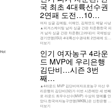
국 최초 4대륙선수권
2연패 도전…10…
여자 싱글 김예림, 이해인, 김채연도 메달 사냥
▲피겨스케이팅 남자 싱글 간판 차준환한국 피
겨 남자 싱글 간판 차준환(고려대)이 국제빙상
경기연맹(ISU) 4대륙선수권대회 2연패에 도…
더보기
인기
여자농구 4라운
Hot
드 MVP에 우리은행
김단비…시즌 3번
째…
▲4라운드 MVP 김단비여자프로농구 아산 우
리은행의 김단비(32)가 이번 시즌에만 세 번째
로 라운드 최우수선수(MVP) 수상의 영예를 안
았다.한국여자농구연맹(WKBL)은 신한은행 …
더보기