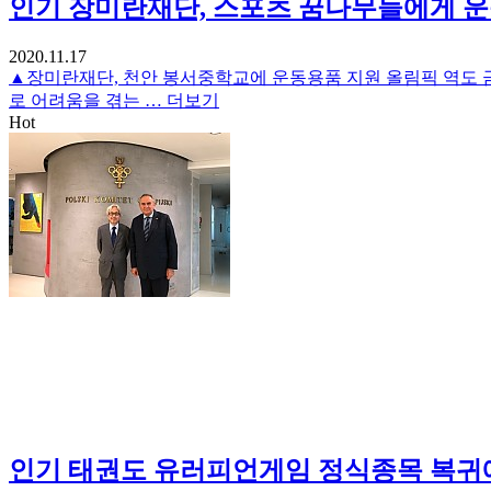
인기
장미란재단, 스포츠 꿈나무들에게 운
2020.11.17
▲장미란재단, 천안 봉서중학교에 운동용품 지원 올림픽 역도 
로 어려움을 겪는 …
더보기
Hot
인기
태권도 유러피언게임 정식종목 복귀에