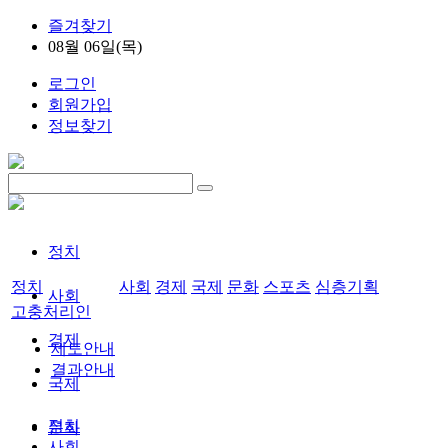
즐겨찾기
08월 06일(목)
로그인
회원가입
정보찾기
정치
정치
사회
경제
국제
문화
스포츠
심층기획
사회
고충처리인
경제
제도안내
결과안내
국제
정치
문화
사회