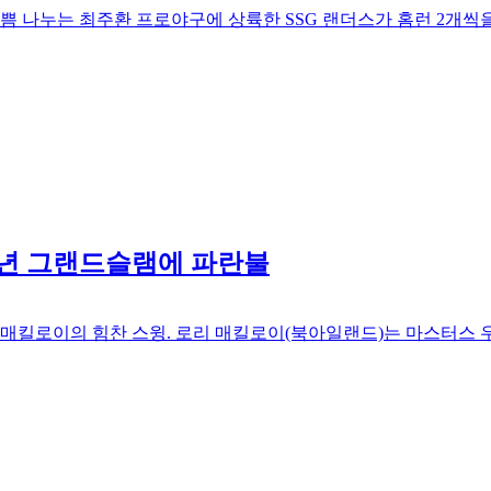
기쁨 나누는 최주환 프로야구에 상륙한 SSG 랜더스가 홈런 2개씩
내년 그랜드슬램에 파란불
매킬로이의 힘찬 스윙. 로리 매킬로이(북아일랜드)는 마스터스 우