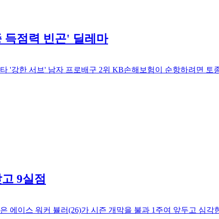
 득점력 빈곤' 딜레마
타 '강한 서브' 남자 프로배구 2위 KB손해보험이 순항하려면 토
맞고 9실점
에이스 워커 뷸러(26)가 시즌 개막을 불과 1주여 앞두고 심각한