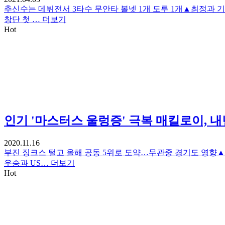
추신수는 데뷔전서 3타수 무안타 볼넷 1개 도루 1개▲최정과 
창단 첫 …
더보기
Hot
인기
'마스터스 울렁증' 극복 매킬로이, 
2020.11.16
부진 징크스 털고 올해 공동 5위로 도약…무관중 경기도 영향▲
우승과 US…
더보기
Hot