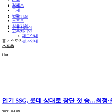
경제
스포츠
국제
문화
심층기획
스포츠
심층기획
고충처리인
고충처리인
제도안내
홈 > 스포츠
결과안내
스포츠
Hot
인기
SSG, 롯데 상대로 창단 첫 승…최정·
2021.04.05