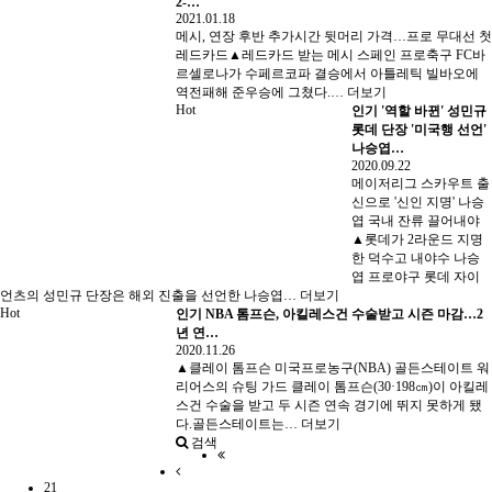
2-…
2021.01.18
메시, 연장 후반 추가시간 뒷머리 가격…프로 무대선 첫
레드카드▲레드카드 받는 메시 스페인 프로축구 FC바
르셀로나가 수페르코파 결승에서 아틀레틱 빌바오에
역전패해 준우승에 그쳤다.…
더보기
Hot
인기
'역할 바뀐' 성민규
롯데 단장 '미국행 선언'
나승엽…
2020.09.22
메이저리그 스카우트 출
신으로 '신인 지명' 나승
엽 국내 잔류 끌어내야
▲롯데가 2라운드 지명
한 덕수고 내야수 나승
엽 프로야구 롯데 자이
언츠의 성민규 단장은 해외 진출을 선언한 나승엽…
더보기
Hot
인기
NBA 톰프슨, 아킬레스건 수술받고 시즌 마감…2
년 연…
2020.11.26
▲클레이 톰프슨 미국프로농구(NBA) 골든스테이트 워
리어스의 슈팅 가드 클레이 톰프슨(30·198㎝)이 아킬레
스건 수술을 받고 두 시즌 연속 경기에 뛰지 못하게 됐
다.골든스테이트는…
더보기
검색
21