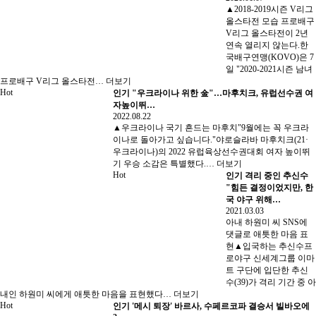
▲2018-2019시즌 V리그
올스타전 모습 프로배구
V리그 올스타전이 2년
연속 열리지 않는다.한
국배구연맹(KOVO)은 7
일 "2020-2021시즌 남녀
프로배구 V리그 올스타전…
더보기
Hot
인기
"우크라이나 위한 金"…마후치크, 유럽선수권 여
자높이뛰…
2022.08.22
▲우크라이나 국기 흔드는 마후치"9월에는 꼭 우크라
이나로 돌아가고 싶습니다."야로슬라바 마후치크(21·
우크라이나)의 2022 유럽육상선수권대회 여자 높이뛰
기 우승 소감은 특별했다.…
더보기
Hot
인기
격리 중인 추신수
"힘든 결정이었지만, 한
국 야구 위해…
2021.03.03
아내 하원미 씨 SNS에
댓글로 애틋한 마음 표
현▲입국하는 추신수프
로야구 신세계그룹 이마
트 구단에 입단한 추신
수(39)가 격리 기간 중 아
내인 하원미 씨에게 애틋한 마음을 표현했다…
더보기
Hot
인기
'메시 퇴장' 바르사, 수페르코파 결승서 빌바오에