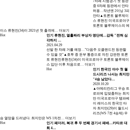
7차례 시범경기 첫 등판
중 6차례 등판에서 안타
허용…작년엔 2이닝 3피
안타▲토론토 블루제이
스 류현진 미국프로야구
토론토 블루제이스의 에
이스 류현진(34)이 2021년 첫 출격에…
더보기
Hot
인기
류현진, 열흘짜리 부상자 명단에…감독 "전혀 심
각하지 …
2021.04.29
선발 한 차례 거를 예정…"다음주 오클랜드전 등판할
수 있을 것"▲호투 중 둔부 통증으로 자진 강판한 토론
토 류현진류현진(34)이 미국프로야구 토론토 블루제이
스 입단 이후 처음으로…
더보기
Hot
인기
한국인 야수 첫 월
드시리즈 나서는 최지만
"4승 남았다…
2020.10.20
▲아메리칸리그 우승 트
로피에 입맞춤하는 최지
만 미국프로야구 탬파베
이 레이스의 한국인 타
자 최지만(29)이 월드시
리즈(WS·7전 4승제) 우
승 열망을 드러냈다. 최지만은 WS 1차전…
더보기
Hot
인기
페더러, 복귀 후 두 번째 경기서 패배…카타르 대
회 4…