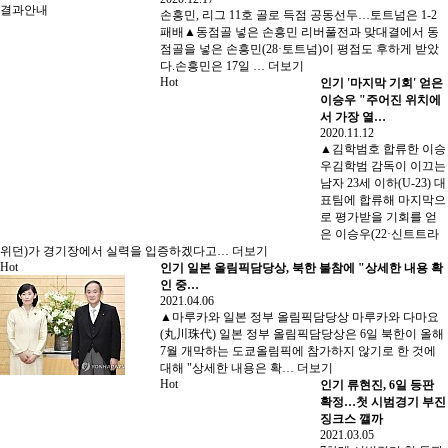
결과안내
손흥민, 리그 11호 골로 득점 공동선두…토트넘은 1-2
패배▲동점골 넣은 손흥민 리버풀전과 맞대결에서 동
점골을 넣은 손흥민(28·토트넘)이 평점도 후하게 받았
다.손흥민은 17일 …
더보기
Hot
인기
'마지막 기회' 얻은
이승우 "주어진 위치에
서 가장 열…
2020.11.12
▲김학범호 합류한 이승
우김학범 감독이 이끄는
남자 23세 이하(U-23) 대
표팀에 합류해 마지막으
로 평가받을 기회를 얻
은 이승우(22·신트트라
위던)가 경기장에서 실력을 입증하겠다고…
더보기
Hot
인기
일본 올림픽담당상, 북한 불참에 "상세한 내용 확
인 중…
2021.04.06
▲마루카와 일본 정부 올림픽담당상 마루카와 다마요
(丸川珠代) 일본 정부 올림픽담당상은 6일 북한이 올해
7월 개막하는 도쿄올림픽에 참가하지 않기로 한 것에
대해 "상세한 내용은 확…
더보기
Hot
인기
류현진, 6일 등판
확정…첫 시범경기 부진
징크스 깰까
2021.03.05