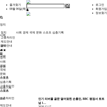
즐겨찾기
로그인
08월 06일(목)
회원가입
정보찾기
정치
정치
사회
경제
국제
문화
스포츠
심층기획
사회
고충처리인
제도안내
경제
결과안내
국제
정치
사회
경제
문화
국제
문화
스포츠
스포츠
심층기획
고충처리인
심층기획
스포츠
고충처리인
Hot
인기
리버풀 골문 열어젖힌 손흥민, BBC 평점서 토트
넘 1…
제도안내
2020.12.17