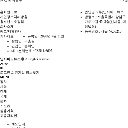
홈화면으로
법인명 : (주)인사이드뉴스
개인정보처리방침
발행소 : 서울특별시 강남구
청소년보호정책
가로수길 45, 3층(신사동, 대
회사소개
영빌딩)
광고/제휴안내
등록번호 : 서울 아,53216
기사제보
등록일 : 2020년 7월 31일
발행인 : 구충길
편집인 : 손화연
대표전화번호 : 02-511-6607
인사이드뉴스
All rights reserved.
로그인
회원가입
정보찾기
MENU
정치
사회
경제
국제
문화
스포츠
심층기획
고충처리인
제도안내