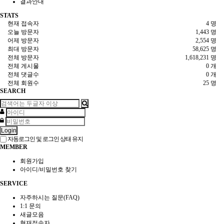
결과안내
STATS
현재 접속자
4 명
오늘 방문자
1,443 명
어제 방문자
2,554 명
최대 방문자
58,625 명
전체 방문자
1,618,231 명
전체 게시물
0 개
전체 댓글수
0 개
전체 회원수
25 명
SEARCH
Login
자동로그인 및 로그인 상태 유지
MEMBER
회원가입
아이디/비밀번호 찾기
SERVICE
자주하시는 질문(FAQ)
1:1 문의
새글모음
현재접속자