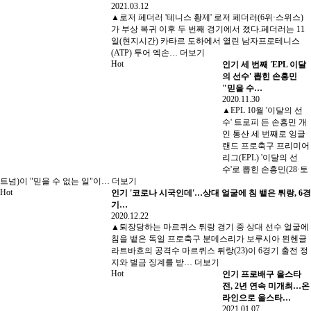
2021.03.12
▲로저 페더러 '테니스 황제' 로저 페더러(6위·스위스)
가 부상 복귀 이후 두 번째 경기에서 졌다.페더러는 11
일(현지시간) 카타르 도하에서 열린 남자프로테니스
(ATP) 투어 엑손…
더보기
Hot
인기
세 번째 'EPL 이달
의 선수' 뽑힌 손흥민
"믿을 수…
2020.11.30
▲EPL 10월 '이달의 선
수' 트로피 든 손흥민 개
인 통산 세 번째로 잉글
랜드 프로축구 프리미어
리그(EPL) '이달의 선
수'로 뽑힌 손흥민(28·토
트넘)이 "믿을 수 없는 일"이…
더보기
Hot
인기
'코로나 시국인데'…상대 얼굴에 침 뱉은 튀랑, 6경
기…
2020.12.22
▲퇴장당하는 마르퀴스 튀랑 경기 중 상대 선수 얼굴에
침을 뱉은 독일 프로축구 분데스리가 보루시아 묀헨글
라트바흐의 공격수 마르퀴스 튀랑(23)이 6경기 출전 정
지와 벌금 징계를 받…
더보기
Hot
인기
프로배구 올스타
전, 2년 연속 미개최…온
라인으로 올스타…
2021.01.07