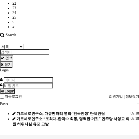
22
23
24
25
Search
검색
닫기
Login
Login
자동로그인
회원가입
|
정보찾기
Posts
+
09.18
가로세로연구소, 다큐멘터리 영화 '건국전쟁' 단체관람
09.18
가로세로연구소 “조희대-한덕수 회동, 명백한 거짓” 민주당 서영교 의
원 허위사실 유포 고발