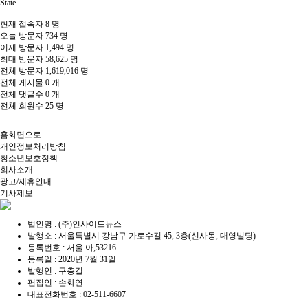
State
현재 접속자
8 명
오늘 방문자
734 명
어제 방문자
1,494 명
최대 방문자
58,625 명
전체 방문자
1,619,016 명
전체 게시물
0 개
전체 댓글수
0 개
전체 회원수
25 명
홈화면으로
개인정보처리방침
청소년보호정책
회사소개
광고/제휴안내
기사제보
법인명 : (주)인사이드뉴스
발행소 : 서울특별시 강남구 가로수길 45, 3층(신사동, 대영빌딩)
등록번호 : 서울 아,53216
등록일 : 2020년 7월 31일
발행인 : 구충길
편집인 : 손화연
대표전화번호 : 02-511-6607