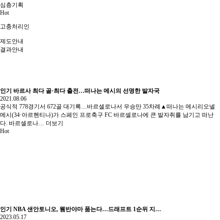
심층기획
Hot
고충처리인
제도안내
결과안내
인기
바르사 최다 골·최다 출전…떠나는 메시의 선명한 발자국
2021.08.06
공식적 778경기서 672골 대기록…바르셀로나서 우승만 35차례▲떠나는 메시리오넬
메시(34·아르헨티나)가 스페인 프로축구 FC 바르셀로나에 큰 발자취를 남기고 떠난
다. 바르셀로나…
더보기
Hot
인기
NBA 샌안토니오, 웸반야마 품는다…드래프트 1순위 지…
2023.05.17