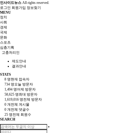
인사이드뉴스
All rights reserved.
로그인
회원가입
정보찾기
MENU
정치
사회
경제
국제
문화
스포츠
심층기획
고충처리인
제도안내
결과안내
STATS
8 명
현재 접속자
734 명
오늘 방문자
1,494 명
어제 방문자
58,625 명
최대 방문자
1,619,016 명
전체 방문자
0 개
전체 게시물
0 개
전체 댓글수
25 명
전체 회원수
SEARCH