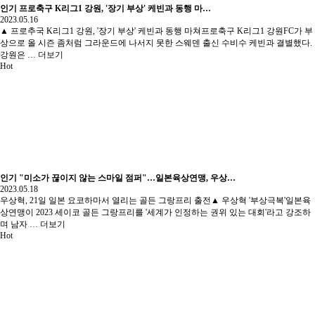
인기
프로축구 K리그1 강원, '장기 부상' 케빈과 동행 마…
2023.05.16
▲ 프로추국 K리그1 강원, '장기 부상' 케빈과 동행 마쳐프로축구 K리그1 강원FC가 부
상으로 올 시즌 좀처럼 그라운드에 나서지 못한 스웨덴 출신 수비수 케빈과 결별했다.
강원은 …
더보기
Hot
인기
"미소가 끊이지 않는 스마일 점퍼"…일본육상연맹, 우상…
2023.05.18
우상혁, 21일 일본 요코하마서 열리는 골든 그랑프리 출전▲ 우상혁 '부상극복'일본육
상연맹이 2023 세이코 골든 그랑프리를 '세계가 인정하는 권위 있는 대회'라고 강조하
며 남자 …
더보기
Hot