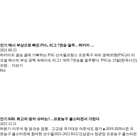
인기
메시 부상으로 빠진 PSG, 리그 7연승 질주…하키미 …
2021.09.23
하키미의 결승 골에 기뻐하는 PSG 선수들프랑스 프로축구 파리 생제르맹(PSG)이 리
오넬 메시의 부상 공백 속에서도 리그1 개막 7연승을 질주했다. PSG는 23일(한국시간)
프랑…
더보기
Hot
인기
KBL 최고의 덩커·슈터는?…프로농구 올스타전서 가린다
2021.12.21
하윤기·이우석 등 덩크슛 경쟁…고교생 국가대표 여준석도 참가▲2019-2020시즌 프
로농구 올스타전에 참여한 선수들2021-2022 KGC인삼공사 정관장 프로농구 올스타전