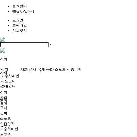
즐겨찾기
08월 07일(금)
로그인
회원가입
정보찾기
정치
정치
사회
경제
국제
문화
스포츠
심층기획
사회
고충처리인
제도안내
경제
결과안내
정치
사회
국제
경제
국제
문화
문화
스포츠
심층기획
스포츠
고충처리인
스포츠