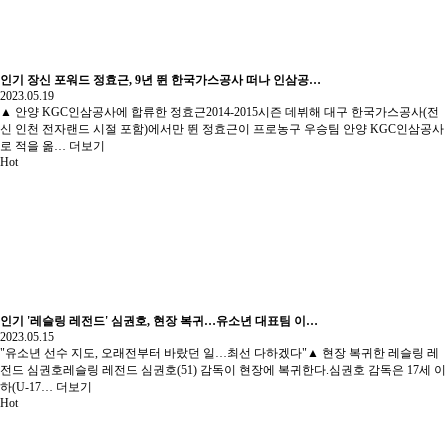
인기
장신 포워드 정효근, 9년 뛴 한국가스공사 떠나 인삼공…
2023.05.19
▲ 안양 KGC인삼공사에 합류한 정효근2014-2015시즌 데뷔해 대구 한국가스공사(전
신 인천 전자랜드 시절 포함)에서만 뛴 정효근이 프로농구 우승팀 안양 KGC인삼공사
로 적을 옮…
더보기
Hot
인기
'레슬링 레전드' 심권호, 현장 복귀…유소년 대표팀 이…
2023.05.15
"유소년 선수 지도, 오래전부터 바랐던 일…최선 다하겠다"▲ 현장 복귀한 레슬링 레
전드 심권호레슬링 레전드 심권호(51) 감독이 현장에 복귀한다.심권호 감독은 17세 이
하(U-17…
더보기
Hot