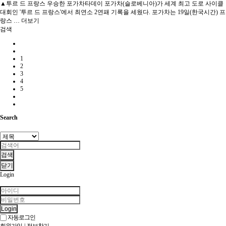
▲투르 드 프랑스 우승한 포가차타데이 포가차(슬로베니아)가 세계 최고 도로 사이클
대회인 '투르 드 프랑스'에서 최연소 2연패 기록을 세웠다. 포가차는 19일(한국시간) 프
랑스 …
더보기
검색
1
2
3
4
5
Search
검색
닫기
Login
Login
자동로그인
회원가입
|
정보찾기