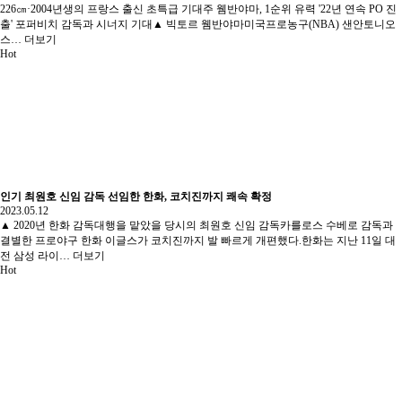
226㎝·2004년생의 프랑스 출신 초특급 기대주 웸반야마, 1순위 유력 '22년 연속 PO 진
출' 포퍼비치 감독과 시너지 기대▲ 빅토르 웸반야마미국프로농구(NBA) 샌안토니오
스…
더보기
Hot
인기
최원호 신임 감독 선임한 한화, 코치진까지 쾌속 확정
2023.05.12
▲ 2020년 한화 감독대행을 맡았을 당시의 최원호 신임 감독카를로스 수베로 감독과
결별한 프로야구 한화 이글스가 코치진까지 발 빠르게 개편했다.한화는 지난 11일 대
전 삼성 라이…
더보기
Hot