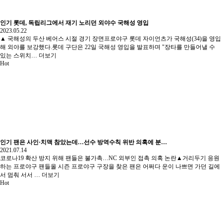
인기
롯데, 독립리그에서 재기 노리던 외야수 국해성 영입
2023.05.22
▲ 국해성의 두산 베어스 시절 경기 장면프로야구 롯데 자이언츠가 국해성(34)을 영입
해 외야를 보강했다.롯데 구단은 22일 국해성 영입을 발표하며 "장타를 만들어낼 수
있는 스위치…
더보기
Hot
인기
팬은 사인·치맥 참았는데…선수 방역수칙 위반 의혹에 분…
2021.07.14
코로나19 확산 방지 위해 팬들은 불가촉…NC 외부인 접촉 의혹 논란▲거리두기 응원
하는 프로야구 팬들올 시즌 프로야구 구장을 찾은 팬은 어쩌다 운이 나쁘면 가던 길에
서 멈춰 서서 …
더보기
Hot