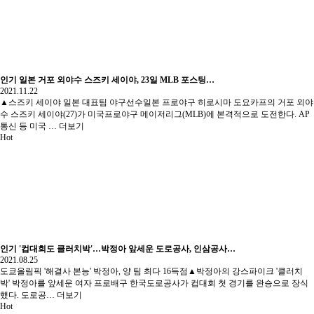
인기
일본 거포 외야수 스즈키 세이야, 23일 MLB 포스팅…
2021.11.22
▲스즈키 세이야 일본 대표팀 야구선수일본 프로야구 히로시마 도요카프의 거포 외야
수 스즈키 세이야(27)가 미국프로야구 메이저리그(MLB)에 본격적으로 도전한다. AP
통신 등 미국 …
더보기
Hot
인기
'컵대회도 클러치박'…박정아 앞세운 도로공사, 인삼공사…
2021.08.25
도쿄올림픽 '해결사 본능' 박정아, 양 팀 최다 16득점▲박정아의 강스파이크 '클러치
박' 박정아를 앞세운 여자 프로배구 한국도로공사가 컵대회 첫 경기를 완승으로 장식
했다. 도로공…
더보기
Hot