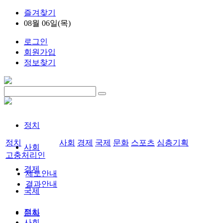
즐겨찾기
08월 06일(목)
로그인
회원가입
정보찾기
정치
정치
사회
경제
국제
문화
스포츠
심층기획
사회
고충처리인
경제
제도안내
결과안내
국제
정치
문화
사회