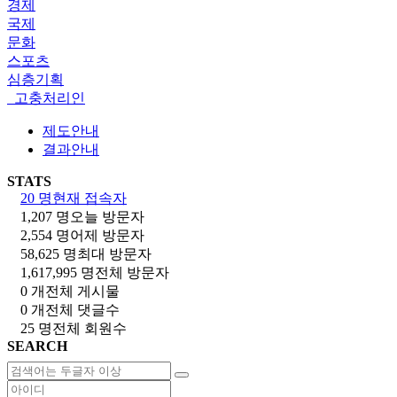
경제
국제
문화
스포츠
심층기획
고충처리인
제도안내
결과안내
STATS
20 명
현재 접속자
1,207 명
오늘 방문자
2,554 명
어제 방문자
58,625 명
최대 방문자
1,617,995 명
전체 방문자
0 개
전체 게시물
0 개
전체 댓글수
25 명
전체 회원수
SEARCH