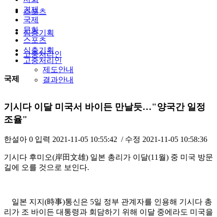
경제
스포츠
국제
문화
심층기획
스포츠
심층기획
고충처리인
고충처리인
제도안내
국제
결과안내
기시다 이달 미국서 바이든 만날듯…"양국간 일정
조율"
한설아
0
입력
2021-11-05 10:55:42
/ 수정
2021-11-05 10:58:36
기시다 후미오(岸田文雄) 일본 총리가 이달(11월) 중 미국 방문
길에 오를 것으로 보인다.
일본 지지(時事)통신은 5일 정부 관계자를 인용해 기시다 총
리가 조 바이든 대통령과 회담하기 위해 이달 중에라도 미국을