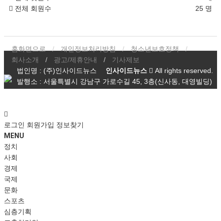
전체 회원수
25 명
홈화면으로
개인정보처리방침
청소년보호정책
회사소개
광고/제휴안내
기사제보
법인명 : (주)인사이드뉴스
인사이드뉴스
All rights reserved.
발행소 : 서울특별시 강남구 가로수길 45, 3층(신사동, 대영빌딩)
등록번호 : 서울 아,53216
등록일 : 2020년 7월 31일
발행인 : 구충길
편집인 : 손화연
대표전화번호 : 02-511-6607
로그인
회원가입
정보찾기
MENU
정치
사회
경제
국제
문화
스포츠
심층기획