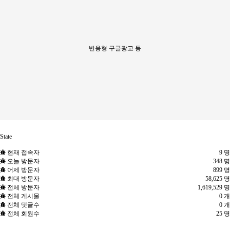
반응형 구글광고 등
State
현재 접속자
9 명
오늘 방문자
348 명
어제 방문자
899 명
최대 방문자
58,625 명
전체 방문자
1,619,529 명
전체 게시물
0 개
전체 댓글수
0 개
전체 회원수
25 명