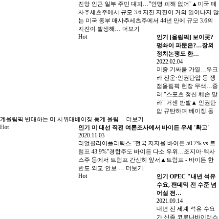
진앙 인근 일부 주민 대피…"인명 피해 없어"▲미국 매
사추세츠주에서 규모 3.6 지진 지진이 거의 일어나지 않
는 미국 동부 매사추세츠주에서 44년 만에 규모 3.6의
지진이 발생해…
더보기
Hot
인기
[올림픽] 보이콧?
펑솨이 파문은?…장외
정치논쟁도 한…
2022.02.04
미중 기싸움 가열…우크
라 전운·인권탄압 등 쟁
점올림픽 헌장 무색…중
러 "스포츠 정신 훼손 말
라" 거센 반발▲ 인권탄
압 규탄하며 베이징 동
계올림픽 반대하는 미 시위대베이징 동계 올림…
더보기
Hot
인기
미 대선 직전 여론조사에서 바이든 우세 '확고'
2020.11.03
리얼클리어폴리틱스 "전국 지지율 바이든 50.7% vs 트
럼프 43.9%"경합주도 바이든 다소 우위…조지아·텍사
스주 등에서 트럼프 간신히 앞서▲트럼프 - 바이든 한
반도 외교·안보 …
더보기
Hot
인기
OPEC "내년 석유
수요, 팬데믹 전 수준 넘
어설 전…
2021.09.14
내년 전 세계 석유 수요
가 신종 코로나바이러스