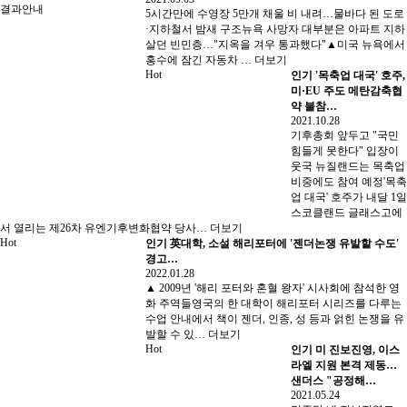
결과안내
5시간만에 수영장 5만개 채울 비 내려…물바다 된 도로
·지하철서 밤새 구조뉴욕 사망자 대부분은 아파트 지하
살던 빈민층…"지옥을 겨우 통과했다"▲미국 뉴욕에서
홍수에 잠긴 자동차 …
더보기
Hot
인기
'목축업 대국' 호주,
미·EU 주도 메탄감축협
약 불참…
2021.10.28
기후총회 앞두고 "국민
힘들게 못한다" 입장이
웃국 뉴질랜드는 목축업
비중에도 참여 예정'목축
업 대국' 호주가 내달 1일
스코클랜드 글래스고에
서 열리는 제26차 유엔기후변화협약 당사…
더보기
Hot
인기
英대학, 소설 해리포터에 '젠더논쟁 유발할 수도'
경고…
2022.01.28
▲ 2009년 '해리 포터와 혼혈 왕자' 시사회에 참석한 영
화 주역들영국의 한 대학이 해리포터 시리즈를 다루는
수업 안내에서 책이 젠더, 인종, 성 등과 얽힌 논쟁을 유
발할 수 있…
더보기
Hot
인기
미 진보진영, 이스
라엘 지원 본격 제동…
샌더스 "공정해…
2021.05.24