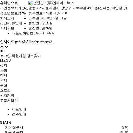
홈화면으로
법인명 : (주)인사이드뉴스
개인정보처리방침
발행소 : 서울특별시 강남구 가로수길 45, 3층(신사동, 대영빌딩)
청소년보호정책
등록번호 : 서울 아,53216
회사소개
등록일 : 2020년 7월 31일
광고/제휴안내
발행인 : 구충길
기사제보
편집인 : 손화연
대표전화번호 : 02-511-6607
인사이드뉴스
All rights reserved.
로그인
회원가입
정보찾기
MENU
정치
사회
경제
국제
문화
스포츠
심층기획
고충처리인
제도안내
결과안내
STATS
현재 접속자
9 명
오늘 방문자
348 명