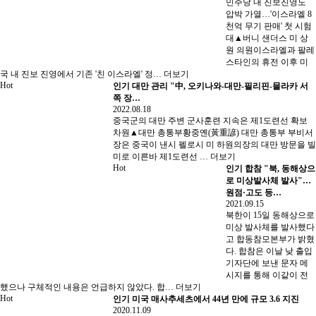
민주당 내 진보진영도
압박 가열…'이스라엘 8
천억 무기 판매' 첫 시험
대▲버니 샌더스 미 상
원 의원이스라엘과 팔레
스타인의 휴전 이후 미
국 내 진보 진영에서 기존 '친 이스라엘' 정…
더보기
Hot
인기
대만 관리 "中, 오키나와-대만-필리핀-믈라카 서
쪽 장…
2022.08.18
중국군의 대만 주변 군사훈련 지속은 제1도련선 확보
차원▲대만 총통부황중옌(黃重諺) 대만 총통부 부비서
장은 중국이 낸시 펠로시 미 하원의장의 대만 방문을 빌
미로 이른바 제1도련선 …
더보기
Hot
인기
합참 "북, 동해상으
로 미상발사체 발사"…
원점·고도 등…
2021.09.15
북한이 15일 동해상으로
미상 발사체를 발사했다
고 합동참모본부가 밝혔
다. 합참은 이날 낮 출입
기자단에 보낸 문자 메
시지를 통해 이같이 전
했으나 구체적인 내용은 언급하지 않았다. 합…
더보기
Hot
인기
미국 매사추세츠에서 44년 만에 규모 3.6 지진
2020.11.09