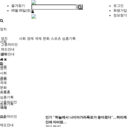
즐겨찾기
로그인
08월 08일(토)
회원가입
정보찾기
정치
정치
사회
경제
국제
문화
스포츠
심층기획
사회
고충처리인
제도안내
경제
결과안내
국제
정치
사회
경제
문화
국제
문화
스포츠
스포츠
심층기획
고충처리인
심층기획
국제
고충처리인
Hot
인기
"하늘에서 나이아가라폭포가 쏟아졌다"…허리케
인에 마비된…
제도안내
2021.09.03