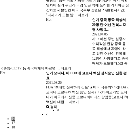
블링컨 "침략 피할 기회는 여전히 남아있다" 여지 둬▲
열차에 실려 우크라 국경 인근 역에 도착한 러시아군 장
갑차토니 블링컨 미국 국무부 장관은 23일(현지시간)
"러시아가 오늘 밤…
더보기
Hot
인기
중국 동쪽 해상서
20명 탄 어선 전복…12
명 사망 3…
2021.04.05
사고 어선 주변 실종자
수색작업 현장 중국 동
쪽 해상에서 20명이 타
고 있던 어선이 전복해
12명이 사망했다고 중국
매체가 보도했다.5일 중
국중앙(CC)TV 등 중국매체에 따르면 …
더보기
Hot
인기
모더나, 미 FDA에 코로나 백신 정식승인 신청 완
료
2021.08.26
FDA "최대한 신속하게 검토"▲미국 식품의약국(FDA),
모더나 코로나19 백신 승인 심사 (PG)바이오기업 모더
나가 미국에서 신종 코로나바이러스 감염증(코로나19)
백신에 대한…
더보기
검색
16
17
18