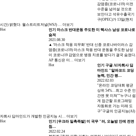
감염증(코로나19) 이전
수준을 넘어설 것으로
보인다고 석유수출국기
구(OPEC)가 13일(현지
시간) 밝혔다. 월스트리트저널(WSJ) …
더보기
Hot
인기
마스크 반대운동 주도한 미 텍사스 남성 코로나로
숨져
2021.08.30
▲ '마스크 착용 의무화' 반대 신종 코로나바이러스 감
염증(코로나19) 마스크 착용 반대 운동을 주도한 남성
이 코로나19 감염으로 병원 치료를 받다가 결국 숨졌다.
AP 통신은 미…
더보기
Hot
인기
구글 AI자회사 딥
마인드 "알파코드 코딩
능력, 인간 평…
2022.02.03
"온라인 코딩대회 평균
상위 54%…최고 수준 인
간엔 못 미쳐""누구나 쉽
게 접근할 프로그래밍
자동화로 가는 미래 도
구"구글의 인공지능(AI)
자회사 딥마인드가 개발한 인공지능 시…
더보기
Hot
인기
[우크라 일촉즉발] 미 국무 "러, 오늘밤 안에 전면
침…
2022.02.24