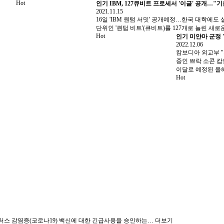
Hot
인기
IBM, 127큐비트 프로세서 '이글' 공개…"
2021.11.15
16일 'IBM 퀀텀 서밋' 공개예정…한국 대학에도
단위인 '퀀텀 비트'(큐비트)를 127개로 늘린 
Hot
인기
미얀마 군정 
2022.12.06
캄보디아 외교부 "
중인 쁘락 소콘 
이달로 예정된 올
Hot
러스 감염증(코로나19) 백신에 대한 긴급사용을 승인하는…
더보기