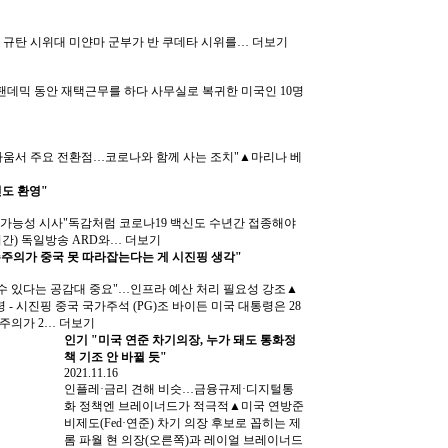
 규탄 시위대 미얀마 군부가 반 쿠데타 시위를…
더보기
 팬데믹 동안 재택근무를 하다 사무실로 복귀한 미국인 10명
 싸움서 주요 전환점…코로나와 함께 사는 조치"▲마리나 베
도 환영"
도입 가능성 시사"독감처럼 코로나19 백신도 수년간 접종해야
시간) 독일방송 ARD와…
더보기
주의가 중국 못 따라잡는다는 게 시진핑 생각"
수 있다는 공감대 중요"…인프라 예산 처리 필요성 강조▲
 - 시진핑 중국 국가주석 (PG)조 바이든 미국 대통령은 28
주주의가 2…
더보기
인기
"미국 연준 차기의장, 누가 돼도 통화정
책 기조 안 바뀔 듯"
2021.11.16
인플레·금리 견해 비슷…금융규제·디지털통
화 정책엔 브레이너드가 적극적▲미국 연방준
비제도(Fed·연준) 차기 의장 후보로 꼽히는 제
롬 파월 현 의장(오른쪽)과 레이얼 브레이너드