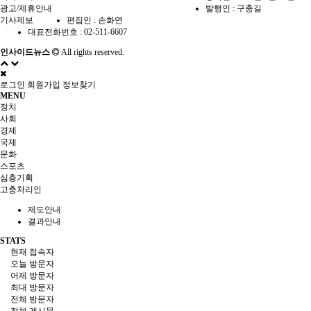
광고/제휴안내
발행인 : 구충길
기사제보
편집인 : 손화연
대표전화번호 : 02-511-6607
인사이드뉴스
All rights reserved.
로그인
회원가입
정보찾기
MENU
정치
사회
경제
국제
문화
스포츠
심층기획
고충처리인
제도안내
결과안내
STATS
현재 접속자
오늘 방문자
어제 방문자
최대 방문자
전체 방문자