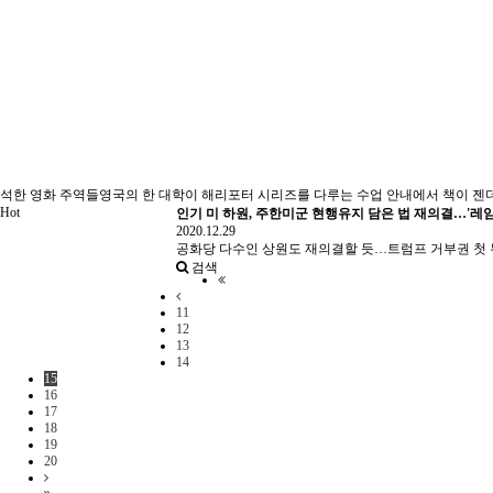
석한 영화 주역들영국의 한 대학이 해리포터 시리즈를 다루는 수업 안내에서 책이 젠더,
Hot
인기
미 하원, 주한미군 현행유지 담은 법 재의결…'레임
2020.12.29
공화당 다수인 상원도 재의결할 듯…트럼프 거부권 첫 
검색
11
12
13
14
15
16
17
18
19
20