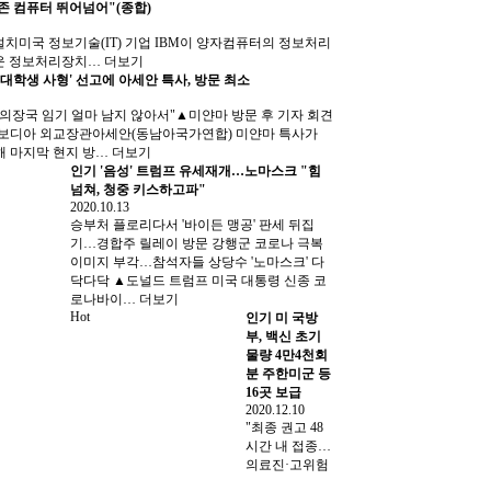
기존 컴퓨터 뛰어넘어"(종합)
 설치미국 정보기술(IT) 기업 IBM이 양자컴퓨터의 정보처리
새로운 정보처리장치…
더보기
'대학생 사형' 선고에 아세안 특사, 방문 최소
의장국 임기 얼마 남지 않아서"▲미얀마 방문 후 기자 회견
캄보디아 외교장관아세안(동남아국가연합) 미얀마 특사가
해 마지막 현지 방…
더보기
인기
'음성' 트럼프 유세재개…노마스크 "힘
넘쳐, 청중 키스하고파"
2020.10.13
승부처 플로리다서 '바이든 맹공' 판세 뒤집
기…경합주 릴레이 방문 강행군 코로나 극복
이미지 부각…참석자들 상당수 '노마스크' 다
닥다닥 ▲도널드 트럼프 미국 대통령 신종 코
로나바이…
더보기
Hot
인기
미 국방
부, 백신 초기
물량 4만4천회
분 주한미군 등
16곳 보급
2020.12.10
"최종 권고 48
시간 내 접종…
의료진·고위험