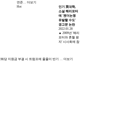
연준…
더보기
Hot
인기
英대학,
소설 해리포터
에 '젠더논쟁
유발할 수도'
경고문 논란
2022.01.28
▲ 2009년 '해리
포터와 혼혈 왕
자' 시사회에 참
공화당 지원금 부결 시 트럼프에 줄줄이 반기 …
더보기