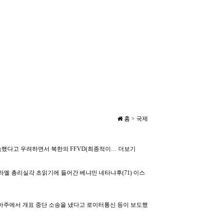
홈 > 국제
지속했다고 우려하면서 북한의 FFVD(최종적이…
더보기
라엘 총리실각 초읽기에 들어간 베냐민 네타냐후(71) 이스
아주에서 개표 중단 소송을 냈다고 로이터통신 등이 보도했