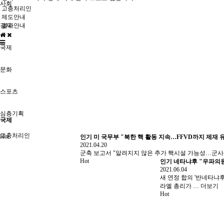
사회
고충처리인
제도안내
경제
결과안내
국제
문화
스포츠
심층기획
국제
고충처리인
Hot
인기
미 국무부 "북한 핵 활동 지속…FFVD까지 제재 
2021.04.20
군축 보고서 "알려지지 않은 추가 핵시설 가능성…군사
Hot
인기
네타냐후 "우파의원
2021.06.04
새 연정 합의 '반네타냐
라엘 총리가 …
더보기
Hot