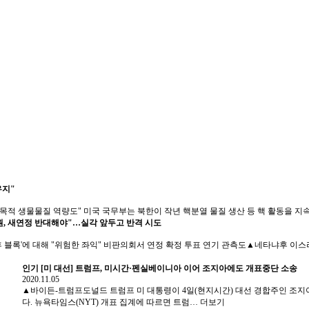
유지"
목적 생물물질 역량도" 미국 국무부는 북한이 작년 핵분열 물질 생산 등 핵 활동을 
, 새연정 반대해야"…실각 앞두고 반격 시도
후 블록'에 대해 "위험한 좌익" 비판의회서 연정 확정 투표 연기 관측도▲네타냐후 이스
인기
[미 대선] 트럼프, 미시간·펜실베이니아 이어 조지아에도 개표중단 소송
2020.11.05
▲바이든-트럼프도널드 트럼프 미 대통령이 4일(현지시간) 대선 경합주인 조지
다. 뉴욕타임스(NYT) 개표 집계에 따르면 트럼…
더보기