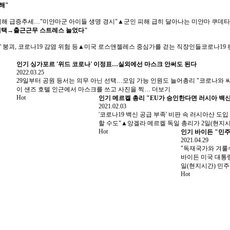
해"
피해 급증추세…"미얀마군 아이들 생명 경시"▲군인 피해 급히 달아나는 미얀마 쿠데타
, 재택→출근근무 스트레스 늘었다"
' 붕괴, 코로나19 감염 위험 등▲미국 로스앤젤레스 중심가를 걷는 직장인들코로나19
인기
싱가포르 '위드 코로나' 이정표…실외에선 마스크 안써도 된다
2022.03.25
29일부터 공원 등서는 의무 아닌 선택…모임 가능 인원도 늘어총리 "코로나와
이 샌즈 호텔 인근에서 마스크를 쓰고 사진을 찍…
더보기
Hot
인기
메르켈 총리 "EU가 승인한다면 러시아 백신
2021.02.03
'코로나19 백신 공급 부족' 비판 속 러시아산 
할 수도"▲앙겔라 메르켈 독일 총리가 2일(현지
Hot
인기
바이든 "민주
2021.04.29
"독재국가와 겨룰
바이든 미국 대통령
일(현지시간) 민
Hot