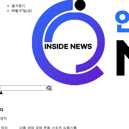
즐겨찾기
08월 07일(금)
정치
정치
사회
경제
국제
문화
스포츠
심층기획