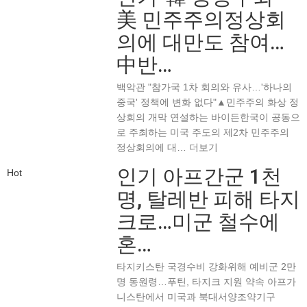
美 민주주의정상회
의에 대만도 참여…
中반…
백악관 "참가국 1차 회의와 유사…'하나의
중국' 정책에 변화 없다"▲민주주의 화상 정
상회의 개막 연설하는 바이든한국이 공동으
로 주최하는 미국 주도의 제2차 민주주의
정상회의에 대…
더보기
인기
아프간군 1천
Hot
명, 탈레반 피해 타지
크로…미군 철수에
혼…
타지키스탄 국경수비 강화위해 예비군 2만
명 동원령…푸틴, 타지크 지원 약속 아프가
니스탄에서 미국과 북대서양조약기구