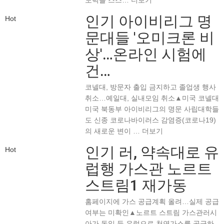
노력을 스스…
더보기
인기
아이비리그 명
Hot
문대들 '오미크론 비
상'…온라인 시험에
건…
코넬대, 방문자 출입 금지하고 졸업생 행사
취소…예일대, 실내모임 취소▲미국 코넬대
미국 북동부 아이비리그의 명문 사립대학들
도 신종 코로나바이러스 감염증(코로나19)
의 새로운 변이 …
더보기
인기
러, 약속대로 유
Hot
럽행 가스관 노르트
스트림1 재가동
홈페이지에 가스 공급계획 올려…실제 공급
여부는 미확인▲노르트 스트림 가스관러시
아가 독일 등 유럽으로 천연가스를 공급하