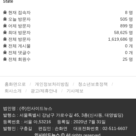
State
현재 접속자
8 명
오늘 방문자
505 명
어제 방문자
899 명
최대 방문자
58,625 명
전체 방문자
1,619,686 명
전체 게시물
0 개
전체 댓글수
0 개
전체 회원수
25 명
홈화면으로
개인정보처리방침
청소년보호정책
회사소개
광고/제휴안내
기사제보
법인명 : (주)인사이드뉴스
발행소 : 서울특별시 강남구 가로수길 45, 3층(신사동, 대영빌딩)
등록번호 : 서울 아,53216
등록일 : 2020년 7월 31일
발행인 : 구충길
편집인 : 손화연
대표전화번호 : 02-511-6607
인사이드뉴스
All rights reserved.