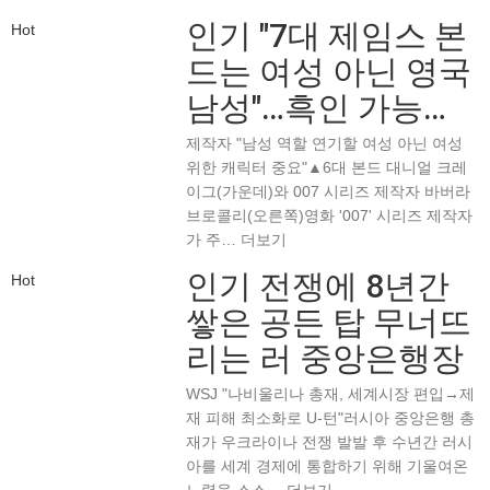
인기
"7대 제임스 본
Hot
드는 여성 아닌 영국
남성"…흑인 가능…
제작자 "남성 역할 연기할 여성 아닌 여성
위한 캐릭터 중요"▲6대 본드 대니얼 크레
이그(가운데)와 007 시리즈 제작자 바버라
브로콜리(오른쪽)영화 '007' 시리즈 제작자
가 주…
더보기
인기
전쟁에 8년간
Hot
쌓은 공든 탑 무너뜨
리는 러 중앙은행장
WSJ "나비울리나 총재, 세계시장 편입→제
재 피해 최소화로 U-턴"러시아 중앙은행 총
재가 우크라이나 전쟁 발발 후 수년간 러시
아를 세계 경제에 통합하기 위해 기울여온