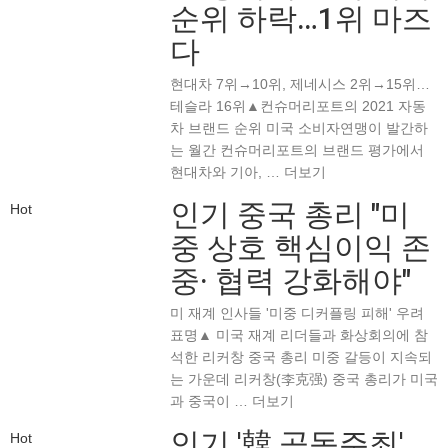
순위 하락…1위 마즈
다
현대차 7위→10위, 제네시스 2위→15위…
테슬라 16위▲컨슈머리포트의 2021 자동
차 브랜드 순위 미국 소비자연맹이 발간하
는 월간 컨슈머리포트의 브랜드 평가에서
현대차와 기아, …
더보기
인기
중국 총리 "미
Hot
중 상호 핵심이익 존
중· 협력 강화해야"
미 재계 인사들 '미중 디커플링 피해' 우려
표명▲ 미국 재계 리더들과 화상회의에 참
석한 리커창 중국 총리 미중 갈등이 지속되
는 가운데 리커창(李克强) 중국 총리가 미국
과 중국이 …
더보기
인기
'韓 공동주최'
Hot