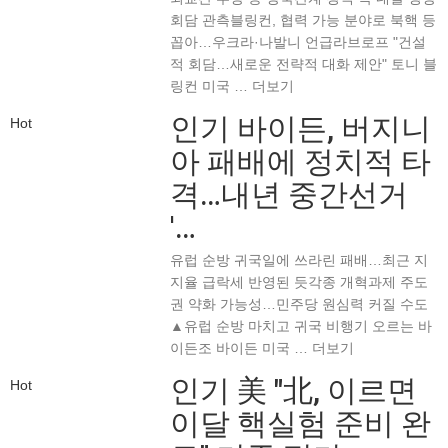
회담 관측블링컨, 협력 가능 분야로 북핵 등
꼽아…우크라·나발니 언급라브로프 "건설
적 회담…새로운 전략적 대화 제안" 토니 블
링컨 미국 …
더보기
인기
바이든, 버지니
Hot
아 패배에 정치적 타
격…내년 중간선거
'…
유럽 순방 귀국일에 쓰라린 패배…최근 지
지율 급락세 반영된 듯각종 개혁과제 주도
권 약화 가능성…민주당 원심력 커질 수도
▲유럽 순방 마치고 귀국 비행기 오르는 바
이든조 바이든 미국 …
더보기
인기
美 "北, 이르면
Hot
이달 핵실험 준비 완