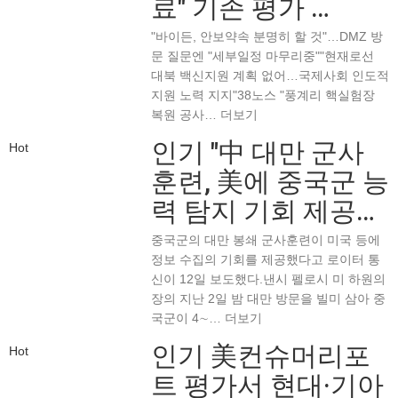
료" 기존 평가 …
"바이든, 안보약속 분명히 할 것"…DMZ 방
문 질문엔 "세부일정 마무리중""현재로선
대북 백신지원 계획 없어…국제사회 인도적
지원 노력 지지"38노스 "풍계리 핵실험장
복원 공사…
더보기
인기
"中 대만 군사
Hot
훈련, 美에 중국군 능
력 탐지 기회 제공…
중국군의 대만 봉쇄 군사훈련이 미국 등에
정보 수집의 기회를 제공했다고 로이터 통
신이 12일 보도했다.낸시 펠로시 미 하원의
장의 지난 2일 밤 대만 방문을 빌미 삼아 중
국군이 4∼…
더보기
인기
美컨슈머리포
Hot
트 평가서 현대·기아