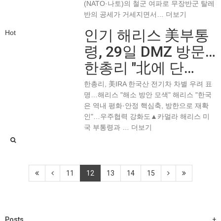
(NATO·나토)의 철군 여파로 무장반군 탈레
반의 공세가 거세지면서…
더보기
인기
해리스 美부통
Hot
령, 29일 DMZ 방문…
한총리 "北에 단…
한총리, 美IRA 한국산 전기차 차별 우려 표
명…해리스 "해소 방안 모색" 해리스 "한국
은 역내 평화·안정 핵심축, 방한으로 재확
인"…우주협력 강화도▲카멀라 해리스 미
국 부통령과 …
더보기
11
12
13
14
15
Posts
+