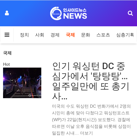
정치
사회
경제
국제
문화
스포츠
심층기획
국제
인기
워싱턴 DC 중
Hot
심가에서 '탕탕탕'…
일주일만에 또 총기
사…
미국의 수도 워싱턴 DC 번화가에서 2명의
시민이 총에 맞아 다쳤다고 워싱턴포스트
(WP)가 22일(현지시간) 보도했다. 경찰에
따르면 이날 오후 음식점을 비롯해 상점이
밀집한 시내…
더보기