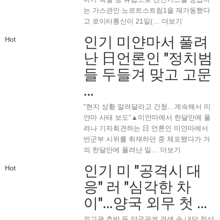
는 가스관인 노르트스트림1을 재가동했다
고 로이터통신이 21일(…
더보기
인기
미얀마서 풀려
Hot
난 日언론인 "정치범
들 두들겨 맞고 고문
…
"현지 상황 알려달라고 간청…계속해서 미
얀마 사태 보도"▲미얀마에서 한달만에 풀
려나 기자회견하는 日 언론인 미얀마에서
반군부 시위를 취재하던 중 체포됐다가 거
의 한달만에 풀려난 일…
더보기
인기
미 "공격시 대
Hot
응" 러 "심각한 차
이"…양국 외무 첫 …
외교관 추방 등 양국관계 경색 속 내달 정상