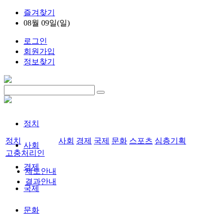
즐겨찾기
08월 09일(일)
로그인
회원가입
정보찾기
정치
정치
사회
경제
국제
문화
스포츠
심층기획
사회
고충처리인
경제
제도안내
결과안내
국제
문화